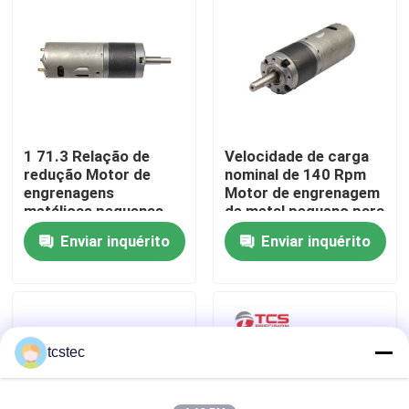
Sobre nós
Visita à fábrica
1 71.3 Relação de
Velocidade de carga
Controle de qualidade
redução Motor de
nominal de 140 Rpm
engrenagens
Motor de engrenagem
metálicas pequenas
de metal pequeno para
Contacte-nos
para corrente nominal
e com ≤ 30 A de
Enviar inquérito
Enviar inquérito
≤ 6 A
corrente de
estacionamento
Notícias
Casos
tcstec
Blogue