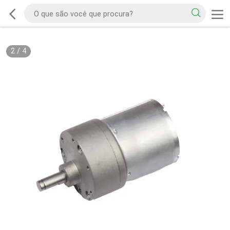
2
/
4