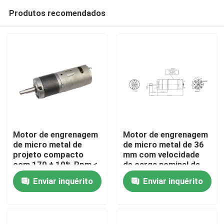
Produtos recomendados
Motor de engrenagem
Motor de engrenagem
de micro metal de
de micro metal de 36
projeto compacto
mm com velocidade
Para casa
com 170 ± 10% Rpm ≤
de carga nominal de
30 A de corrente de
140 ± 10% RPM
Enviar inquérito
Enviar inquérito
estagnação
Produtos
Espetáculo VR