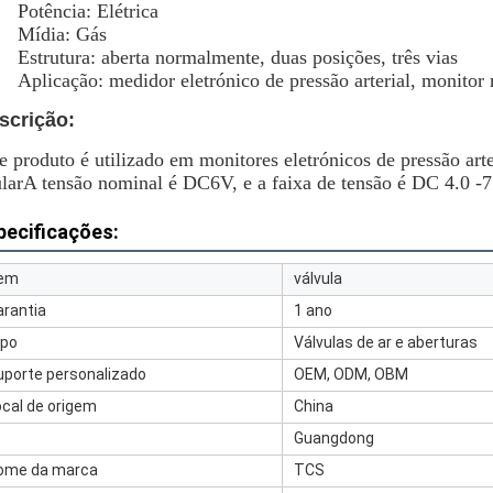
Potência: Elétrica
Mídia: Gás
Estrutura: aberta normalmente, duas posições, três vias
Aplicação: medidor eletrónico de pressão arterial, monito
scrição:
e produto é utilizado em monitores eletrónicos de pressão art
lar
A tensão nominal é DC6V, e a faixa de tensão é DC 4.0 -7
pecificações:
tem
válvula
arantia
1 ano
ipo
Válvulas de ar e aberturas
uporte personalizado
OEM, ODM, OBM
ocal de origem
China
Guangdong
ome da marca
TCS