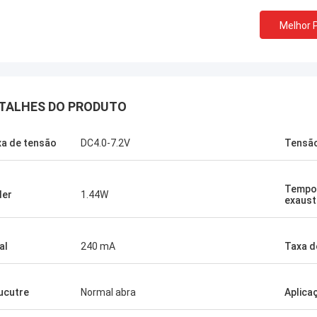
Melhor 
TALHES DO PRODUTO
xa de tensão
DC4.0-7.2V
Tensão
Tempo
der
1.44W
exaus
al
240 mA
Taxa d
ucutre
Normal abra
Aplica