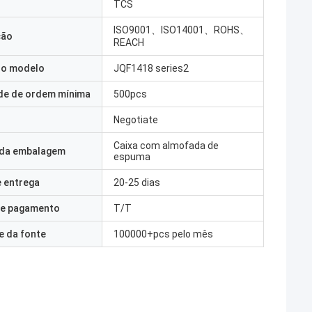
TCS
ISO9001、ISO14001、ROHS、
ção
REACH
o modelo
JQF1418 series2
de de ordem mínima
500pcs
Negotiate
Caixa com almofada de
 da embalagem
espuma
 entrega
20-25 dias
e pagamento
T/T
e da fonte
100000+pcs pelo mês