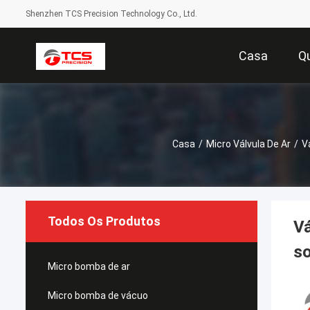
Shenzhen TCS Precision Technology Co., Ltd.
Casa
Q
Casa
/
Micro Válvula De Ar
/
V
Todos Os Produtos
Vá
so
Micro bomba de ar
Micro bomba de vácuo