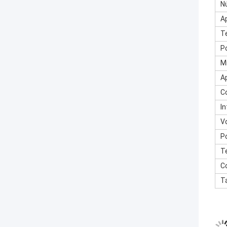
N
A
T
P
M
A
C
I
V
P
T
C
T