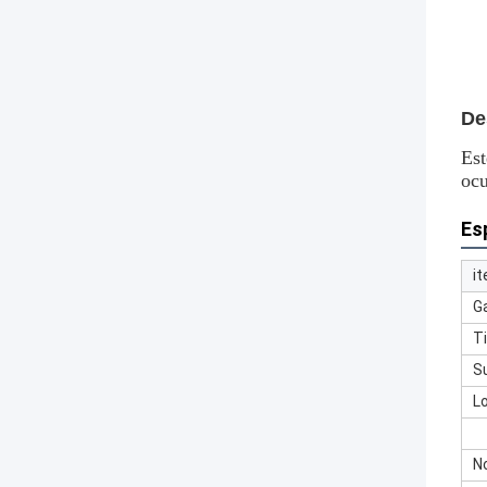
De
Est
ocu
Es
i
G
T
S
L
N