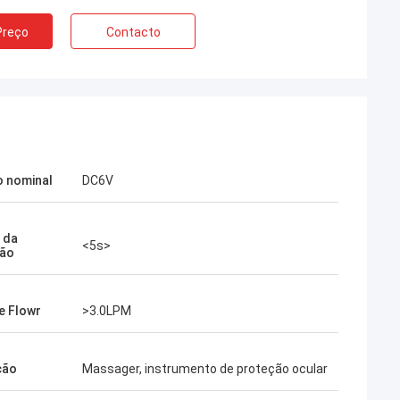
Preço
Contacto
 nominal
DC6V
 da
<5s>
tão
e Flowr
>3.0LPM
ção
Massager, instrumento de proteção ocular