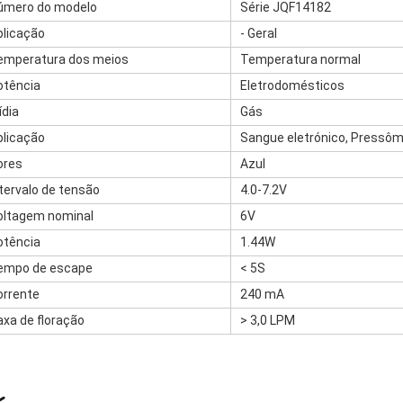
úmero do modelo
Série JQF14182
plicação
- Geral
emperatura dos meios
Temperatura normal
otência
Eletrodomésticos
ídia
Gás
plicação
Sangue eletrónico, Pressôm
ores
Azul
ntervalo de tensão
4.0-7.2V
oltagem nominal
6V
otência
1.44W
empo de escape
< 5S
orrente
240 mA
axa de floração
> 3,0 LPM