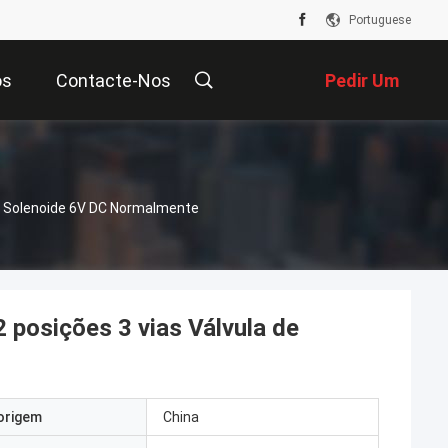
Portuguese
os
Contacte-Nos
Pedir Um
Orçamento
De Solenoide 6V DC Normalmente
2 posições 3 vias Válvula de
origem
China